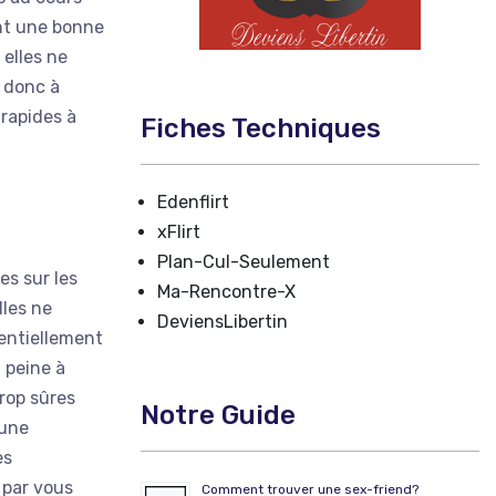
ont une bonne
 elles ne
t donc à
 rapides à
Fiches Techniques
Edenflirt
xFlirt
Plan-Cul-Seulement
es sur les
Ma-Rencontre-X
lles ne
DeviensLibertin
sentiellement
 peine à
rop sûres
Notre Guide
’une
es
 par vous
Comment trouver une sex-friend?