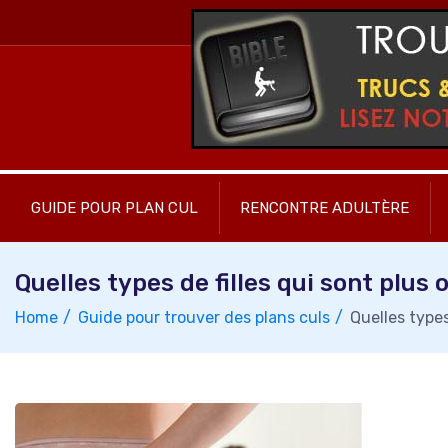
Skip
to
content
GUIDE POUR PLAN CUL
RENCONTRE ADULTÈRE
Quelles types de filles qui sont plus
Home
Guide pour trouver des plans culs
Quelles types