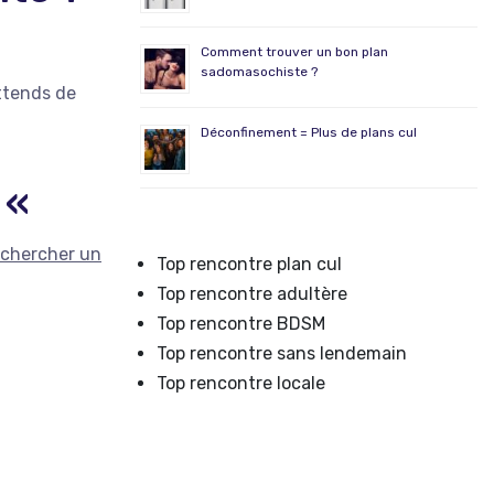
Comment trouver un bon plan
sadomasochiste ?
attends de
Déconfinement = Plus de plans cul
? «
chercher un
Top rencontre plan cul
Top rencontre adultère
Top rencontre BDSM
Top rencontre sans lendemain
Top rencontre locale