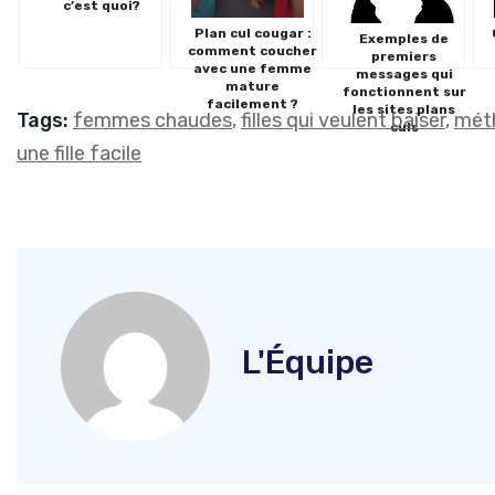
c’est quoi?
Plan cul cougar :
Exemples de
comment coucher
premiers
avec une femme
messages qui
mature
fonctionnent sur
facilement ?
les sites plans
Tags:
femmes chaudes
,
filles qui veulent baiser
,
méth
culs
une fille facile
L'Équipe