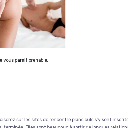
le vous parait prenable.
iserez sur les sites de rencontre plans culs s’y sont inscrit
al terminée. Elles sont beaucoup à sortir de longues relation