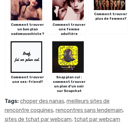
Comment trouver
plus de femmes?
Comment trouver
Comment trouver
un bon plan
une femme
sadomasochiste ?
adultère
Comment trouver
Snap plan cul :
une sex-friend?
comment trouver
un plan d’un soir
sur Snapchat
Tags:
choper des nanas
,
meilleurs sites de
rencontre coquines
,
rencontres sans lendemain
,
sites de tchat par webcam
,
tchat par webcam