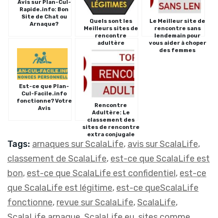
Avis sur Plan-Cul-
Rapide.info: Bon
Site de Chat ou
Quels sont les
Le Meilleur site de
Arnaque?
Meilleurs sites de
rencontre sans
rencontre
lendemain pour
adultère
vous aider à choper
des femmes
Est-ce que Plan-
Cul-Facile.info
fonctionne? Votre
Rencontre
Avis
Adultère: Le
classement des
sites de rencontre
extra conjugale
Tags:
arnaques sur ScalaLife
,
avis sur ScalaLife
,
classement de ScalaLife
,
est-ce que ScalaLife est
bon
,
est-ce que ScalaLife est confidentiel
,
est-ce
que ScalaLife est légitime
,
est-ce queScalaLife
fonctionne
,
revue sur ScalaLife
,
ScalaLife
,
ScalaLife arnaque
,
ScalaLife.eu
,
sites comme