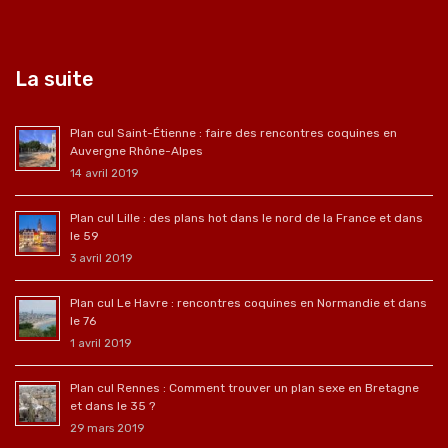
La suite
Plan cul Saint-Étienne : faire des rencontres coquines en
Auvergne Rhône-Alpes
14 avril 2019
Plan cul Lille : des plans hot dans le nord de la France et dans
le 59
3 avril 2019
Plan cul Le Havre : rencontres coquines en Normandie et dans
le 76
1 avril 2019
Plan cul Rennes : Comment trouver un plan sexe en Bretagne
et dans le 35 ?
29 mars 2019